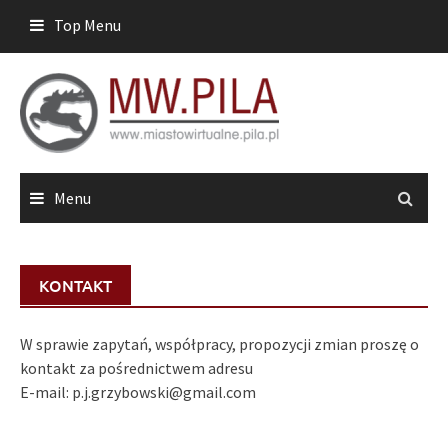
Skip
Top Menu
to
content
Menu
KONTAKT
W sprawie zapytań, współpracy, propozycji zmian proszę o
kontakt za pośrednictwem adresu
E-mail: p.j.grzybowski@gmail.com