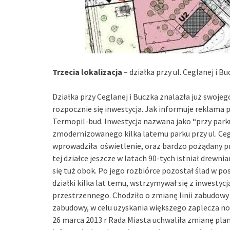
Trzecia lokalizacja
– działka przy ul. Ceglanej i B
Działka przy Ceglanej i Buczka znalazła już swojeg
rozpocznie się inwestycja. Jak informuje reklama 
Termopil-bud. Inwestycja nazwana jako “przy parku”
zmodernizowanego kilka latemu parku przy ul. Ceg
wprowadziła oświetlenie, oraz bardzo pożądany pr
tej działce jeszcze w latach 90-tych istniał drewn
się tuż obok. Po jego rozbiórce pozostał ślad w 
działki kilka lat temu, wstrzymywał się z inwest
przestrzennego. Chodziło o zmianę linii zabudowy w
zabudowy, w celu uzyskania większego zaplecza no
26 marca 2013 r Rada Miasta uchwaliła zmianę plan