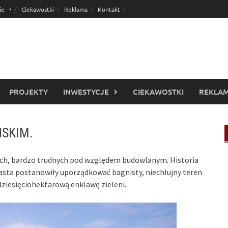
je
Ciekawostki
Reklama
Kontakt
PROJEKTY
INWESTYCJE
CIEKAWOSTKI
REKLA
SKIM.
ch, bardzo trudnych pod względem budowlanym. Historia
miasta postanowiły uporządkować bagnisty, niechlujny teren
dziesięciohektarową enklawę zieleni.