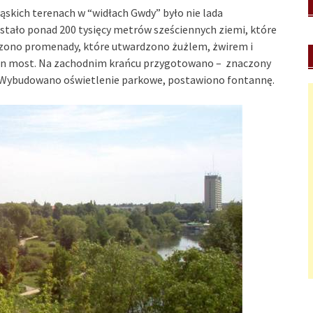
ąskich terenach w “widłach Gwdy” było nie lada
tało ponad 200 tysięcy metrów sześciennych ziemi, które
zono promenady, które utwardzono żużlem, żwirem i
den most. Na zachodnim krańcu przygotowano – znaczony
Wybudowano oświetlenie parkowe, postawiono fontannę.