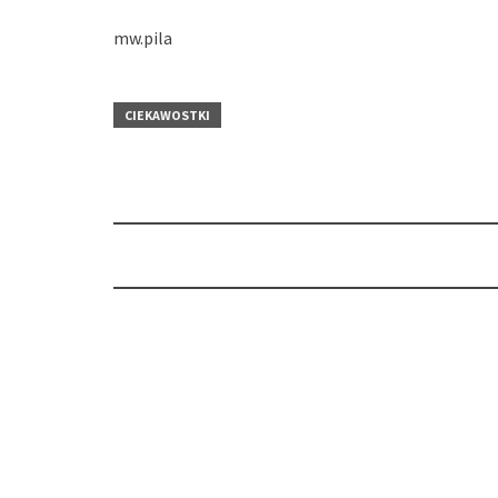
mw.pila
CIEKAWOSTKI
Post
navigation