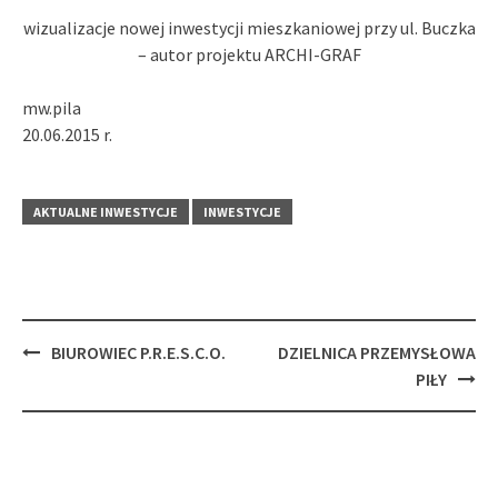
wizualizacje nowej inwestycji mieszkaniowej przy ul. Buczka
– autor projektu ARCHI-GRAF
mw.pila
20.06.2015 r.
AKTUALNE INWESTYCJE
INWESTYCJE
Post
BIUROWIEC P.R.E.S.C.O.
DZIELNICA PRZEMYSŁOWA
navigation
PIŁY