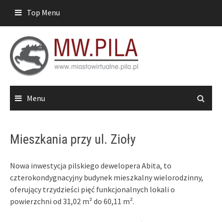
Skip
Top Menu
to
content
Menu
Mieszkania przy ul. Zioły
Nowa inwestycja pilskiego dewelopera Abita, to
czterokondygnacyjny budynek mieszkalny wielorodzinny,
oferujący trzydzieści pięć funkcjonalnych lokali o
powierzchni od 31,02 m² do 60,11 m².