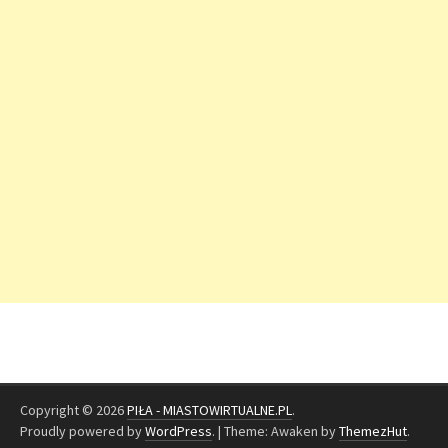
Copyright © 2026
PIŁA - MIASTOWIRTUALNE.PL
.
Proudly powered by
WordPress
.
|
Theme: Awaken by
ThemezHut
.