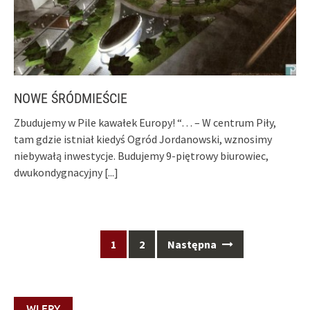
NOWE ŚRÓDMIEŚCIE
Zbudujemy w Pile kawałek Europy! “… – W centrum Piły,
tam gdzie istniał kiedyś Ogród Jordanowski, wznosimy
niebywałą inwestycje. Budujemy 9-piętrowy biurowiec,
dwukondygnacyjny
[...]
Posts
1
2
Następna
navigation
WLEPY