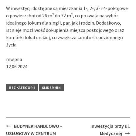
W inwestycji dostępne są mieszkania 1-, 2-, 3- i 4-pokojowe
o powierzchni od 26 m² do 72 m², co pozwala na wybór
idealnego lokum dla singli, par, jak i rodzin. Dodatkowo,
istnieje możliwość dokupienia miejsca postojowego oraz
komórki lokatorskiej, co zwiększa komfort codziennego
życia.
mw.pila
12.06.2024
BEZ KATEGORII
SLIDER MIN
Post
BUDYNEK HANDLOWO –
Inwestycja przy ul.
navigation
USŁUGOWY W CENTRUM
Medycznej